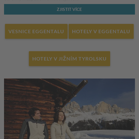
Asi 90 km dokonale upravených sjezdovek a
síť běžkařských
ZJISTIT VÍCE
tras
o délce více než 100 km v okolí Rosengarten a Latemar
zajišťuje neomezenou zimní zábavu. Pravý ráj pro vášnivé
VESNICE EGGENTALU
HOTELY V EGGENTALU
běžkaře, lyžaře a snowboardisty. Ani turisté se v zimě
rozhodně nebudou nudit. K odpočinku zvou romantické
procházky zasněženou zimní krajinou.
HOTELY V JIŽNÍM TYROLSKU
V teplejším období se turistika v
působivých a nádherných
horách Dolomit
v italském Val d'Ega stává
nezapomenutelným zážitkem. Četné turistické stezky,
dobrodružné ferraty a dechberoucí skalní cestičky vás
zavedou na rozkvetlé alpské louky, do svěže zelených lesů a k
idylickým horským jezerům do téměř nedotčené přírody,
která je součástí jedinečného regionu Dolomit.
Lyž. resort Latemar s Obereggen-Pampeago-
Predazzo