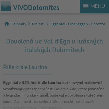
reorder
VIVODolomites
MENU
home
chevron_right
chevron_right
Dolomity
Oblasti
Eggental - Obereggen - Carezza
Dovolená ve Val d'Ega v krásných
italských Dolomitech
Říše krále Laurina
Eggental v Itálii
,
říše krále Laurina
, leží se svými malebnými
vesničkami v jihozápadní části Dolomit. Zde, v této jedinečné
a legendární horské krajině, bude vaše dovolená
skutečným
snem
. Zapomeňte na šedou rutinu a nechte se okouzlit
barevným západem u Rosengarten.