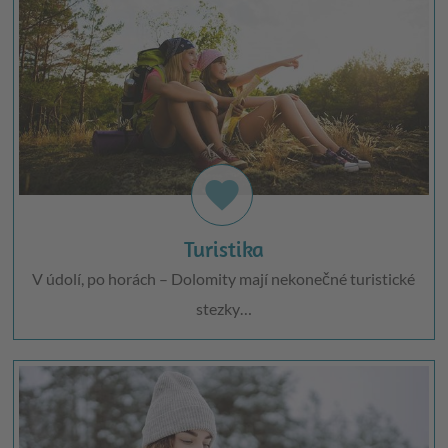
favorite
Turistika
V údolí, po horách – Dolomity mají nekonečné turistické
stezky…