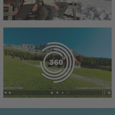
Sjezdovky
Ski Center Latemar
se nacházejí částečně v
regionu
Südtirol
, částečně
Trentino
. Obereggen je
jihotyrolskou bránou do tohoto alpského světa, Pampeago a
Predazzo jsou bránou ze sousedního Trentina. Na téměř 50
km sjezdovek, 25 % modrých, 60 % červených a 15 % černých,
jsou v
lyžařském areálu Latemar
, který se rozkládá ve výšce
od 1 550 do 2 500 m, zaručeny fantastické podmínky po celou
sezónu.
Lyžování Carezza Dolomity
Ski Area Carezza ve Val d'Ega
je známá jako slunné a rodinné
lyžařské středisko.
Carezza Ski
je opravdovým rájem pro
celou rodinu. Vzhledem k různým stupňům obtížnosti
41 km
sjezdovek
(55 % je klasifikováno jako lehké, 30 % střední a 15
% obtížné) si zde na své přijdou všichni lyžaři, ať už
začátečníci, pokročilí nebo profesionálové.