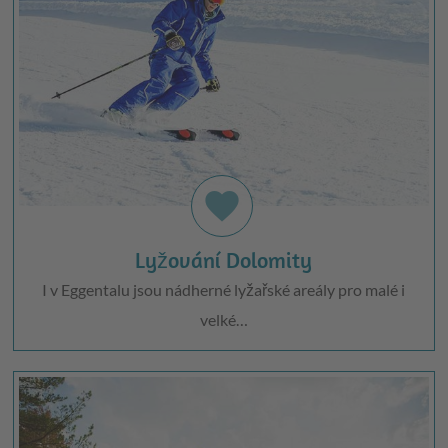
favorite
Lyžování Dolomity
I v Eggentalu jsou nádherné lyžařské areály pro malé i
velké…