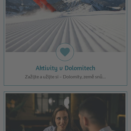
favorite
Aktivity v Dolomitech
Zažijte a užijte si – Dolomity, země snů…