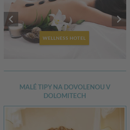
keyboard_arrow_left
keyboard_arrow_right
WELLNESS HOTEL
MALÉ TIPY NA DOVOLENOU V
DOLOMITECH