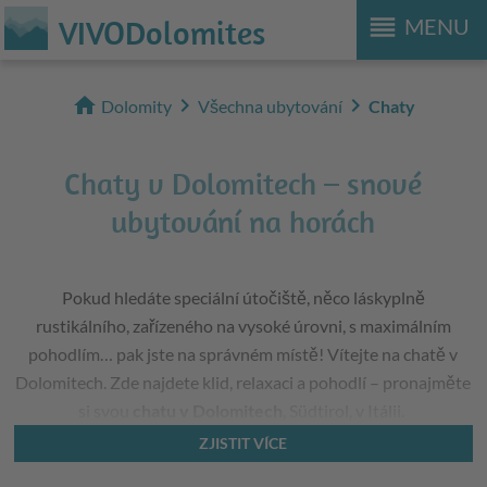
reorder
VIVODolomites
MENU
home
chevron_right
chevron_right
Dolomity
Všechna ubytování
Chaty
Chaty v Dolomitech – snové
ubytování na horách
Pokud hledáte speciální útočiště, něco láskyplně
rustikálního, zařízeného na vysoké úrovni, s maximálním
pohodlím… pak jste na správném místě! Vítejte na chatě v
Dolomitech. Zde najdete klid, relaxaci a pohodlí – pronajměte
si svou
chatu v Dolomitech
, Südtirol, v Itálii.
ZJISTIT VÍCE