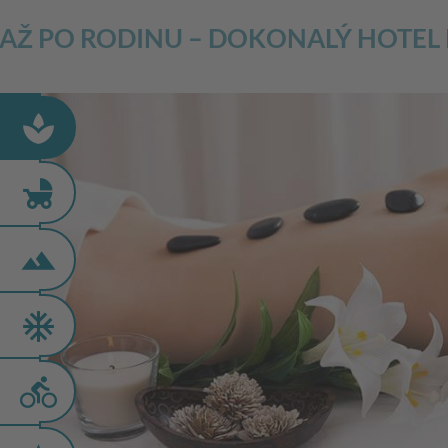
 AŽ PO RODINU – DOKONALÝ HOTEL
spa
child_friendly
terrain
ac_unit
directions_bike