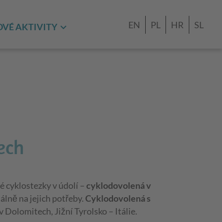
EN
PL
HR
SL
VÉ AKTIVITY
ech
é cyklostezky v údolí –
cyklodovolená v
iálně na jejich potřeby.
Cyklodovolená s
v Dolomitech, Jižní Tyrolsko – Itálie.