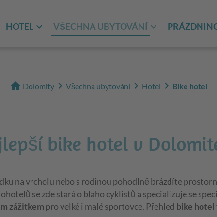
HOTEL
VŠECHNA UBYTOVÁNÍ
PRÁZDNINO
home
chevron_right
chevron_right
chevron_right
Dolomity
Všechna ubytování
Hotel
Bike hotel
jlepší bike hotel v Dolomit
ídku na vrcholu nebo s rodinou pohodlně brázdíte prostorn
ohotelů se zde stará o blaho cyklistů a specializuje se spec
ým zážitkem
pro velké i malé sportovce. Přehled
bike hotel