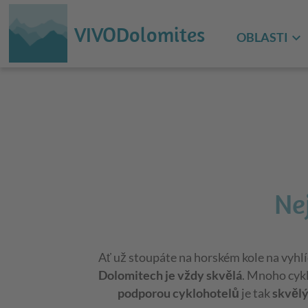
VIVODolomites
OBLASTI
Ne
Ať už stoupáte na horském kole na vyhl
Dolomitech je vždy skvělá
. Mnoho cykl
podporou cyklohotelů
je tak
skvěl