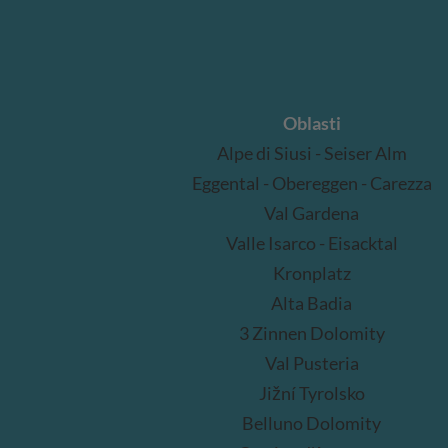
Oblasti
Alpe di Siusi - Seiser Alm
Eggental - Obereggen - Carezza
Val Gardena
Valle Isarco - Eisacktal
Kronplatz
Alta Badia
3 Zinnen Dolomity
Val Pusteria
Jižní Tyrolsko
Belluno Dolomity