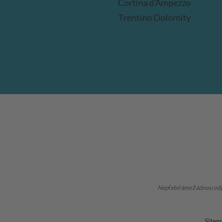
Cortina d'Ampezzo
Trentino Dolomity
Nepřebíráme žádnou odpov
Site