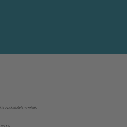
te u pořadatele na místě.
10215