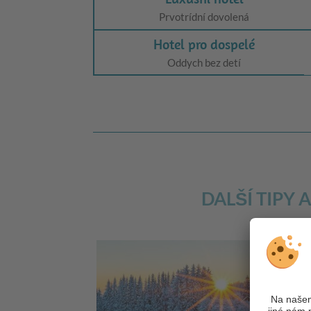
Prvotrídní dovolená
Hotel pro dospelé
Oddych bez detí
DALŠÍ TIPY