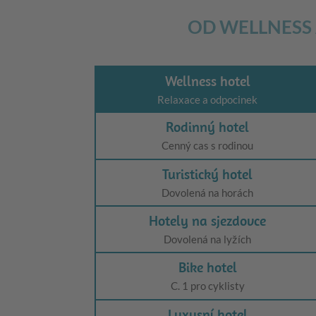
OD WELLNESS
Wellness hotel
Relaxace a odpocinek
Rodinný hotel
Cenný cas s rodinou
Turistický hotel
Dovolená na horách
Hotely na sjezdovce
Dovolená na lyžích
Bike hotel
C. 1 pro cyklisty
Luxusní hotel