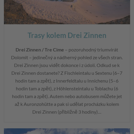
Trasy kolem Drei Zinnen
Drei Zinnen / Tre Cime
– pozoruhodný triumvirát
Dolomit – jedinečný a nádherný pohled ze všech stran.
Drei Zinnen jsou vidět dokonce i z údolí. Odkud se k
Drei Zinnen dostanete? Z Fischleintalu u Sextenu (6–7
hodin tam a zpět), z Innerfeldtalu u Innichenu (5–6
hodin tam a zpět), z Höhlensteintalu u Toblachu (6
hodin tam a zpět). Autem nebo autobusem můžete jet
až k Auronzohütte a pak si udělat procházku kolem
Drei Zinnen (přibližně 3 hodiny)…