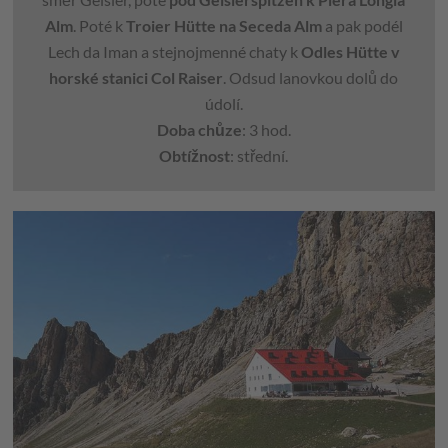
Alm
. Poté k
Troier Hütte na Seceda Alm
a pak podél
Lech da Iman a stejnojmenné chaty k
Odles Hütte v
horské stanici Col Raiser
. Odsud lanovkou dolů do
údolí.
Doba chůze
: 3 hod.
Obtížnost
: střední.