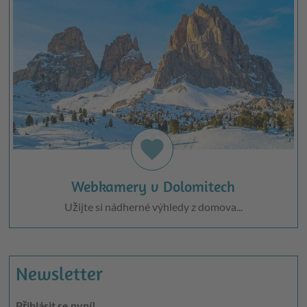
favorite
Webkamery v Dolomitech
Užijte si nádherné výhledy z domova...
Newsletter
Přihlásit se nyní!