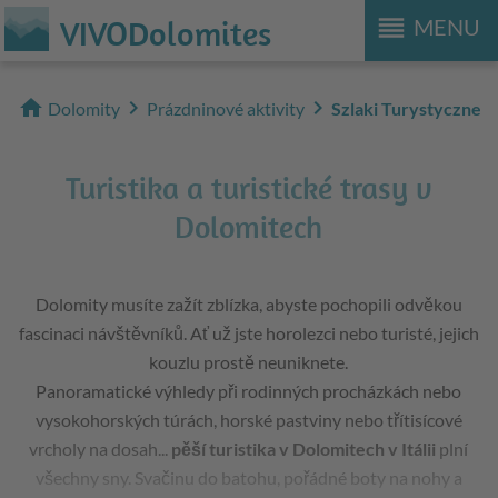
reorder
VIVODolomites
MENU
home
chevron_right
chevron_right
Dolomity
Prázdninové aktivity
Szlaki Turystyczne
Turistika a turistické trasy v
Dolomitech
Dolomity musíte zažít zblízka, abyste pochopili odvěkou
fascinaci návštěvníků. Ať už jste horolezci nebo turisté, jejich
kouzlu prostě neuniknete.
Panoramatické výhledy při rodinných procházkách nebo
vysokohorských túrách, horské pastviny nebo třítisícové
vrcholy na dosah...
pěší turistika v Dolomitech v Itálii
plní
všechny sny. Svačinu do batohu, pořádné boty na nohy a