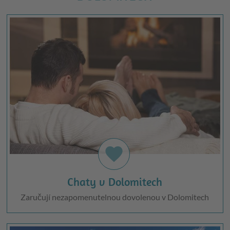
favorite
Chaty v Dolomitech
Zaručují nezapomenutelnou dovolenou v Dolomitech