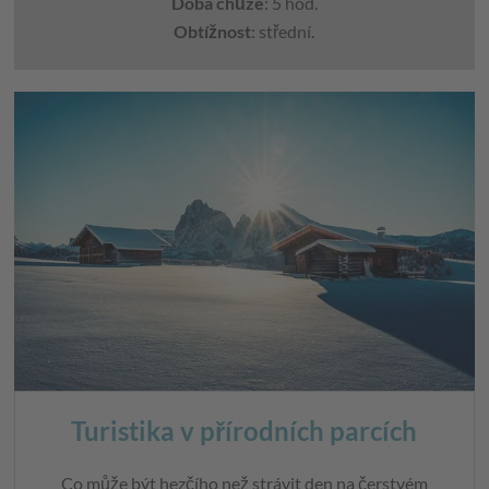
Doba chůze
: 5 hod.
Obtížnost
: střední.
Turistika v přírodních parcích
Co může být hezčího než strávit den na čerstvém