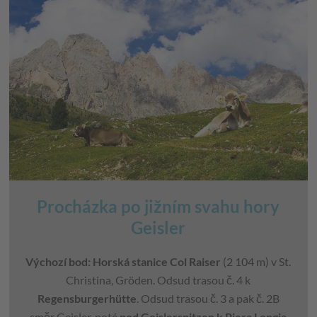
Procházka po jižním svahu hory
Geisler
Výchozí bod: Horská stanice Col Raiser
(2 104 m) v St.
Christina, Gröden. Odsud trasou č. 4 k
Regensburgerhütte
. Odsud trasou č. 3 a pak č. 2B
směr Geisler, poté
pod Geislerspitzen k Piera Longia