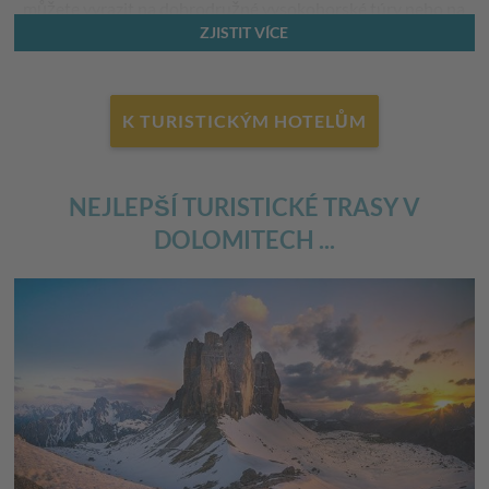
můžete vyrazit na dobrodružné vysokohorské túry nebo na
ZJISTIT VÍCE
pohodové procházky, které potěší především malé příznivce
turistiky.
Níže jsme pro vás připravili přehled těch
nejkrásnějších tras
K TURISTICKÝM HOTELŮM
v Dolomitech
.
NEJLEPŠÍ TURISTICKÉ TRASY V
DOLOMITECH ...