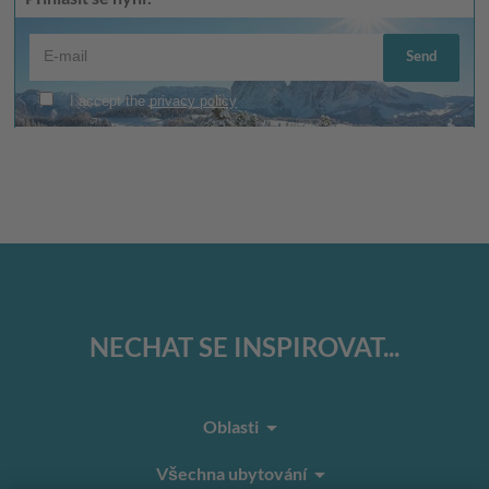
NECHAT SE INSPIROVAT...
arrow_drop_down
Oblasti
arrow_drop_down
Všechna ubytování