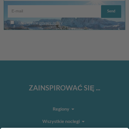
ZAINSPIROWAĆ SIĘ ...
arrow_drop_down
Regiony
arrow_drop_down
Wszystkie noclegi