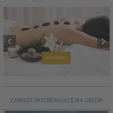
keyboard_arrow_left
keyboard_arrow_right
SPA HOTEL
ZAWSZE INTERESUJĄCE NA URLOP