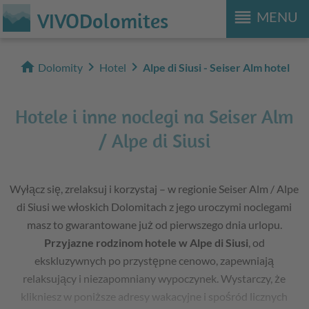
reorder
VIVODolomites
MENU
home
chevron_right
chevron_right
Dolomity
Hotel
Alpe di Siusi - Seiser Alm hotel
Hotele i inne noclegi na Seiser Alm
/ Alpe di Siusi
Wyłącz się, zrelaksuj i korzystaj – w regionie Seiser Alm / Alpe
di Siusi we włoskich Dolomitach z jego uroczymi noclegami
masz to gwarantowane już od pierwszego dnia urlopu.
Przyjazne rodzinom hotele w Alpe di Siusi
, od
ekskluzywnych po przystępne cenowo, zapewniają
relaksujący i niezapomniany wypoczynek. Wystarczy, że
klikniesz w poniższe adresy wakacyjne i spośród licznych