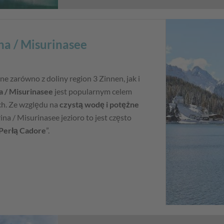
na / Misurinasee
e zarówno z doliny region 3 Zinnen, jak i
a / Misurinasee
jest popularnym celem
ch. Ze względu na
czystą wodę i potężne
na / Misurinasee jezioro to jest często
Perłą Cadore
”.