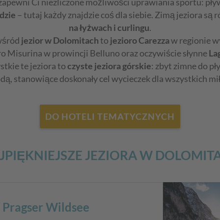
zapewni Ci niezliczone możliwości uprawiania sportu: pły
dzie
– tutaj każdy znajdzie coś dla siebie. Zimą jeziora są 
na łyżwach i curlingu
.
 wśród
jezior w Dolomitach
to
jezioro Carezza
w regionie w
ioro Misurina w prowincji Belluno oraz oczywiście słynne
La
tkie te jeziora to
czyste jeziora górskie
: zbyt zimne do p
, stanowiące doskonały cel wycieczek dla wszystkich mi
DO HOTELI TEMATYCZNYCH
JPIĘKNIEJSZE JEZIORA W DOLOMIT
/ Pragser Wildsee