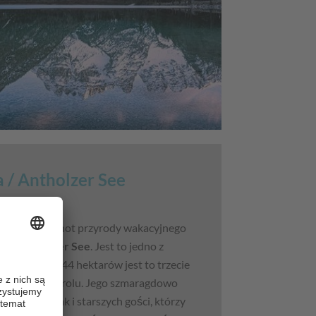
a / Antholzer See
yjątkowy klejnot przyrody wakacyjnego
va / Antholzer See
. Jest to jedno z
i powierzchni 44 hektarów jest to trzecie
ołudniowym Tyrolu. Jego szmaragdowo
 młodych, jak i starszych gości, którzy