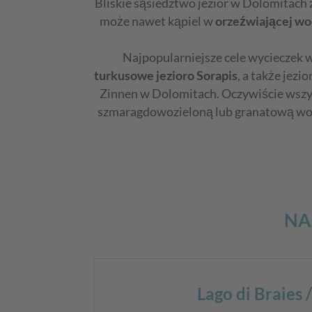
Bliskie sąsiedztwo jezior w Dolomitach 
może nawet kąpiel w
orzeźwiającej wo
Najpopularniejsze cele wycieczek
turkusowe jezioro Sorapis
, a także jez
Zinnen w Dolomitach. Oczywiście wszys
szmaragdowozieloną lub granatową wodą
NA
Lago di Braies 