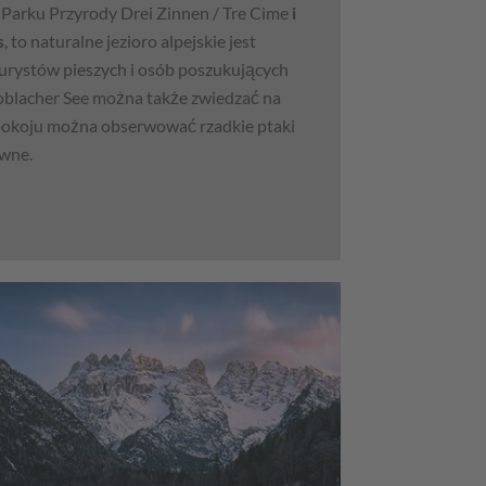
 Parku Przyrody Drei Zinnen / Tre Cime
i
s
, to naturalne jezioro alpejskie jest
turystów pieszych i osób poszukujących
 Toblacher See można także zwiedzać na
spokoju można obserwować rzadkie ptaki
wne.