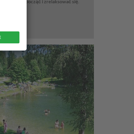
 po to, by
odpocząć i zrelaksować się
.