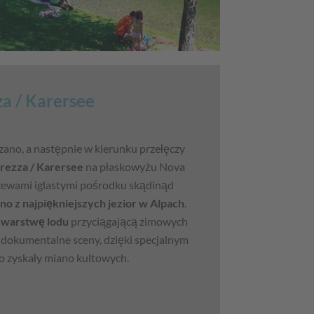
za / Karersee
lzano, a następnie w kierunku przełęczy
arezza / Karersee
na płaskowyżu Nova
rzewami iglastymi pośrodku skądinąd
no z najpiękniejszych jezior w Alpach
.
 warstwę lodu
przyciągającą zimowych
 dokumentalne sceny, dzięki specjalnym
o zyskały miano kultowych.