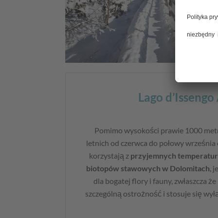
Lago d’Issengo 
Pomimo wysokości prawie 1000 met
letnich od czerwca do połowy września e
korzystają z
przyjemnych temperatu
biotopów stawowych w Dolomitach
, 
dla bogatej flory i fauny, zwłaszcza ż
szczególną ostrożność i stosuje się wy