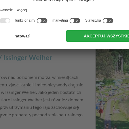
przybywają nad jezioro przede wszystkim
/ Issinger Weiher
rów nad poziomem morza, w miesiącach
ntuzjaści kąpieli i miłośnicy wody chętnie
r
w Issinger Weiher. Jako jeden z ostatnich
jezioro Issinger Weiher jest również domem
e przy utrzymaniu tego raju zachowuje się
łącznie preparaty pochodzenia naturalnego.