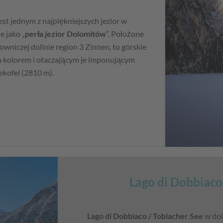
est jednym z najpiękniejszych jezior w
e jako „
perła jezior Dolomitów
”. Położone
wniczej dolinie region 3 Zinnen, to górskie
 kolorem i otaczającym je imponującym
kofel (2810 m).
Lago di Dobbiaco
Lago di Dobbiaco / Toblacher See
w dol