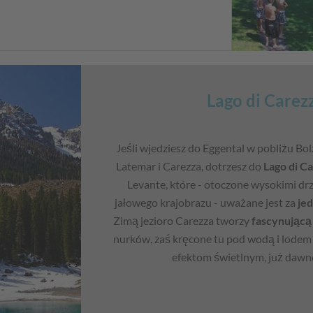
Lago di Carez
Jeśli wjedziesz do Eggental w pobliżu Bo
Latemar i Carezza, dotrzesz do
Lago di C
Levante, które - otoczone wysokimi d
jałowego krajobrazu - uważane jest za
jed
Zimą jezioro Carezza tworzy
fascynującą
nurków, zaś kręcone tu pod wodą i lodem
efektom świetlnym, już dawn