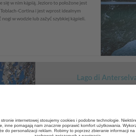
 się w nim kąpią. Jezioro to położone jest
oblach-Cortina i jest wprost idealnym
nogi w wodzie lub zażyć szybkiej kąpieli.
Lago di Anterselv
Na końcu doliny Antholz
znajduje się w
regionu Kronplatz:
Lago di Antersel
najpiękniejszych jezior alpejskich, a dzięk
co do wielkości naturalne jezioro w P
zielona woda przyciąga nad brzeg zarówno