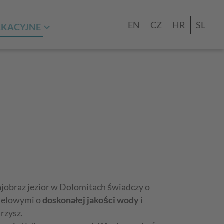
EN
CZ
HR
SL
AKACYJNE
rajobraz jezior w Dolomitach świadczy o
pielowymi o
doskonałej jakości wody
i
rzysz.