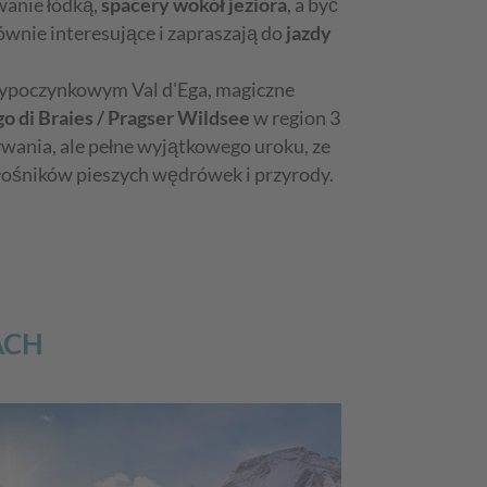
wanie łódką,
spacery wokół jeziora
, a być
równie interesujące i zapraszają do
jazdy
ypoczynkowym Val d'Ega, magiczne
go di Braies / Pragser Wildsee
w region 3
ływania, ale pełne wyjątkowego uroku, ze
łośników pieszych wędrówek i przyrody.
ACH