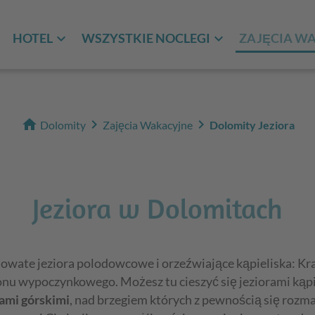
HOTEL
WSZYSTKIE NOCLEGI
ZAJĘCIA W
home
chevron_right
chevron_right
Dolomity
Zajęcia Wakacyjne
Dolomity Jeziora
Jeziora w Dolomitach
lodowate jeziora polodowcowe i orzeźwiające kąpieliska: K
onu wypoczynkowego. Możesz tu cieszyć się jeziorami ką
rami górskimi
, nad brzegiem których z pewnością się rozma