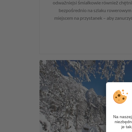
odważniejsi śmiałkowie również chętnie
bezpośrednio na szlaku rowerowym T
miejscem na przystanek – aby zanurzyć 