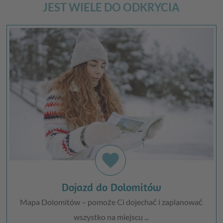
JEST WIELE DO ODKRYCIA
favorite
Dojazd do Dolomitów
Mapa Dolomitów – pomoże Ci dojechać i zaplanować
wszystko na miejscu ...