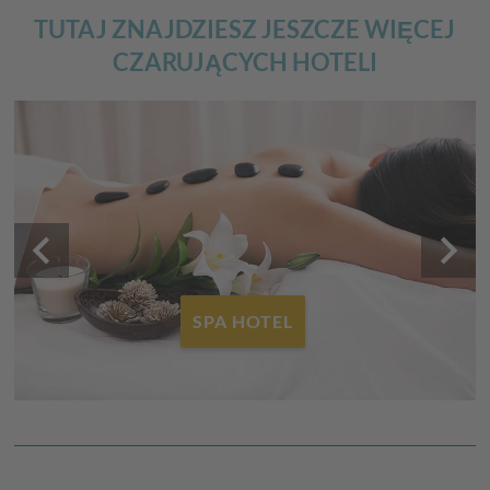
TUTAJ ZNAJDZIESZ JESZCZE WIĘCEJ
CZARUJĄCYCH HOTELI
keyboard_arrow_left
keyboard_arrow_right
SPA HOTEL