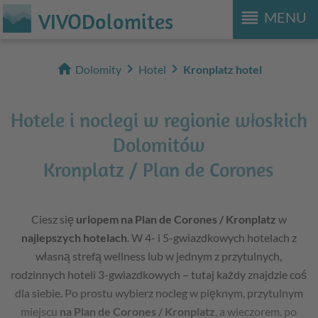
reorder
VIVODolomites
MENU
home
chevron_right
chevron_right
Dolomity
Hotel
Kronplatz hotel
Hotele i noclegi w regionie włoskich
Dolomitów
Kronplatz / Plan de Corones
Ciesz się
urlopem na Plan de Corones / Kronplatz
w
najlepszych hotelach
. W 4- i 5-gwiazdkowych hotelach z
własną strefą wellness lub w jednym z przytulnych,
rodzinnych hoteli 3-gwiazdkowych – tutaj każdy znajdzie coś
dla siebie. Po prostu wybierz nocleg w pięknym, przytulnym
miejscu
na Plan de Corones / Kronplatz
, a wieczorem, po