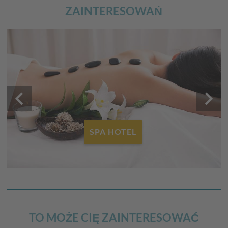
ZAINTERESOWAŃ
keyboard_arrow_left
keyboard_arrow_right
SPA HOTEL
TO MOŻE CIĘ ZAINTERESOWAĆ