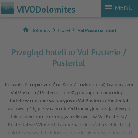
reorder
VIVODolomites
MENU
home
chevron_right
chevron_right
Dolomity
Hotel
Val Pusteria hotel
Przegląd hoteli w Val Pusteria /
Pustertal
Pozwól się rozpieszczać od A do Z, rozkoszuj się krajobrazem
Val Pusteria / Pustertal i przeżyj niezapomniany urlop –
hotele w regionie wakacyjnym Val Pusteria / Pustertal
zachwycą Cię przez cały rok. Od tradycyjnych zajazdów po
luksusowe hotele czterogwiazdkowe –
w Val Pusteria /
Pustertal
we Włoszech każdy znajdzie coś dla siebie. Tutaj
znajdziesz wszystkie informacje, takie jak adresy, zakres cen i