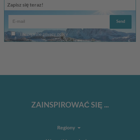
Zapisz się teraz!
ZAINSPIROWAĆ SIĘ ...
arrow_drop_down
Regiony