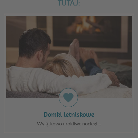
TUTAJ:
favorite
Domki letniskowe
Wyjątkowo urokliwe noclegi ...