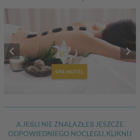
keyboard_arrow_left
keyboard_arrow_right
SPA HOTEL
A JEŚLI NIE ZNALAZŁEŚ JESZCZE
ODPOWIEDNIEGO NOCLEGU, KLIKNIJ