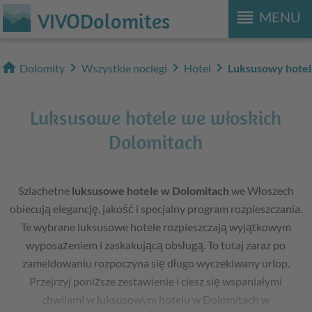
reorder
VIVODolomites
MENU
home
chevron_right
chevron_right
chevron_right
Dolomity
Wszystkie noclegi
Hotel
Luksusowy hotel
Luksusowe hotele we włoskich
Dolomitach
Szlachetne
luksusowe hotele w Dolomitach
we Włoszech
obiecują elegancję, jakość i specjalny program rozpieszczania.
Te wybrane luksusowe hotele rozpieszczają wyjątkowym
wyposażeniem i zaskakującą obsługą. To tutaj zaraz po
zameldowaniu rozpoczyna się długo wyczekiwany urlop.
Przejrzyj poniższe zestawienie i ciesz się wspaniałymi
chwilami w luksusowym hotelu w Dolomitach w